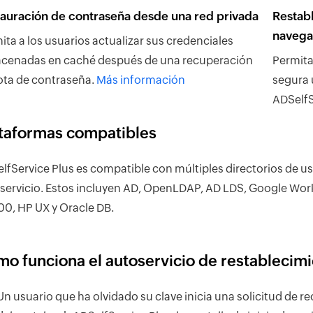
auración de contraseña desde una red privada
Restab
navega
ita a los usuarios actualizar sus credenciales
cenadas en caché después de una recuperación
Permita
ta de contraseña.
Más información
segura 
ADSelfS
taformas compatibles
lfService Plus es compatible con múltiples directorios de u
servicio. Estos incluyen AD, OpenLDAP, AD LDS, Google Work
0, HP UX y Oracle DB.
o funciona el autoservicio de restablecim
Un usuario que ha olvidado su clave inicia una solicitud de r