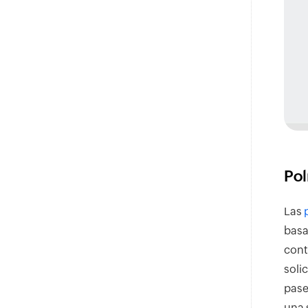
Pol
Las
basa
cont
soli
pase
una 