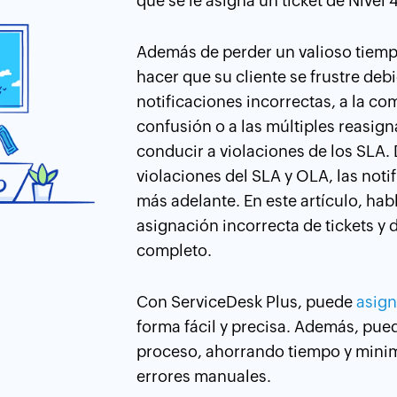
que se le asigna un ticket de Nivel 4
Además de perder un valioso tiemp
hacer que su cliente se frustre debi
notificaciones incorrectas, a la c
confusión o a las múltiples reasig
conducir a violaciones de los SLA.
violaciones del SLA y OLA, las not
más adelante. En este artículo, ha
asignación incorrecta de tickets y
completo.
Con ServiceDesk Plus, puede
asign
forma fácil y precisa. Además, pu
proceso, ahorrando tiempo y minim
errores manuales.