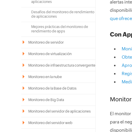
alertas int
aplicaciones
disponibil
Desafíos del monitoreo de rendimiento
de aplicaciones
que ofrece
Mejores prácticas del monitoreo de
rendimiento de apps
Con App
Monitoreo de servidor
Monit
Monitoreo de virtualización
Obte
Apro
Monitoreo de infraestructura convergente
Regi
Monitoreo en la nube
Medir
Monitoreo de la Base de Datos
Monitor
Monitoreo de Big Data
Monitoreo del servidor de aplicaciones
El monitor
para el ne
Monitoreo del servidor web
disponibil