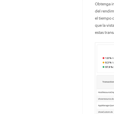
Obtenga in
del rendim
el tiempo d
que la vis
estas tran