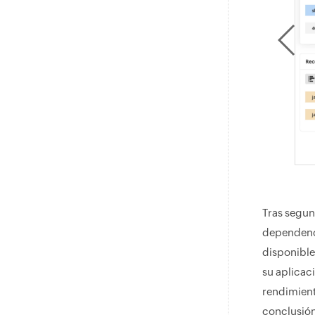
Tras segun
dependenci
disponible
su aplicac
rendimient
conclusión