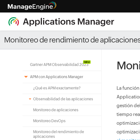
Monitoreo de rendimiento de aplicacione
Moni
Gartner APM Observabilidad 2023
APM con Applications Manager
La función
¿Qué es APM exactamente?
Applicatio
Observabilidad de las aplicaciones
gestión de
Monitoreo de aplicaciones
tiempo rea
Monitoreo DevOps
optimizaci
optimizaci
Monitoreo del rendimiento de
aplicaciones