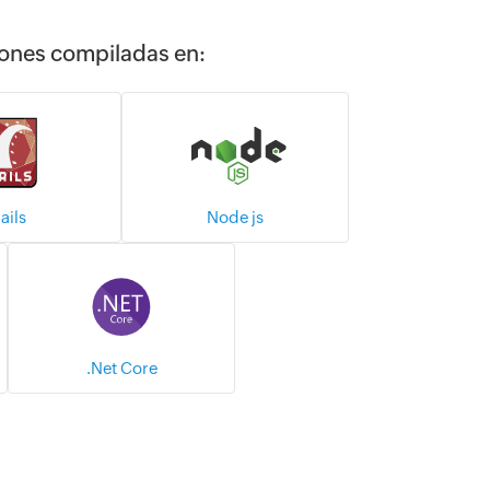
iones compiladas en:
ails
Node js
.Net Core