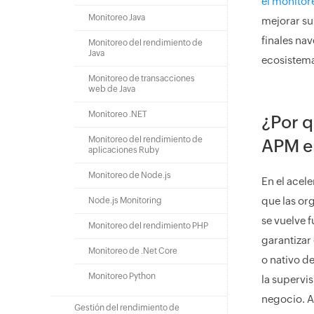
el monitor
Monitoreo Java
mejorar su
finales na
Monitoreo del rendimiento de
Java
ecosistema
Monitoreo de transacciones
web de Java
Monitoreo .NET
¿Por q
Monitoreo del rendimiento de
APM e
aplicaciones Ruby
Monitoreo de Node.js
En el acel
que las or
Node.js Monitoring
se vuelve 
Monitoreo del rendimiento PHP
garantizar
Monitoreo de .Net Core
o nativo d
Monitoreo Python
la supervis
negocio. A
Gestión del rendimiento de