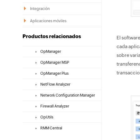
Integración
Aplicaciones móviles
Productos relacionados
El softwar
cada aplic
»
OpManager
sobre vari
»
OpManager MSP
transferen
transaccio
»
OpManager Plus
»
NetFlow Analyzer
»
Network Configuration Manager
»
Firewall Analyzer
»
OpUtils
»
RMM Central