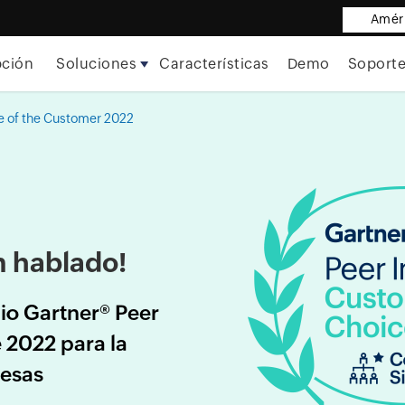
Améri
pción
Soluciones
Características
Demo
Soport
 of the Customer 2022
n hablado!
o Gartner® Peer
 2022 para la
resas