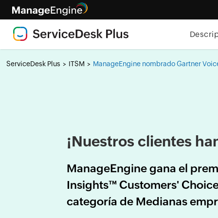
Descri
ServiceDesk Plus
ITSM
ManageEngine nombrado Gartner Voice
>
>
¡Nuestros clientes ha
ManageEngine gana el premi
Insights™ Customers' Choice
categoría de Medianas emp