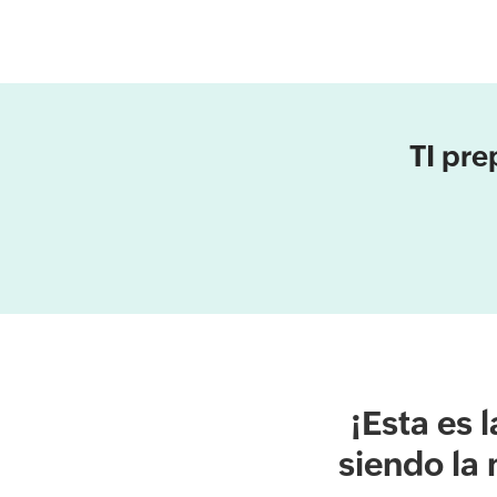
TI pre
¡Esta es 
siendo la