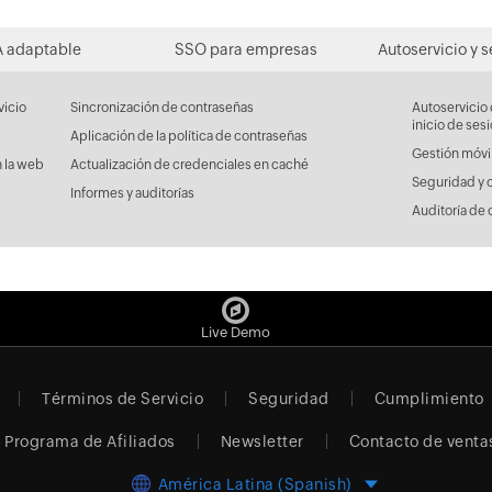
 adaptable
SSO para empresas
Autoservicio y 
vicio
Sincronización de contraseñas
Autoservicio 
inicio de ses
Aplicación de la política de contraseñas
Gestión móvi
 la web
Actualización de credenciales en caché
Seguridad y 
Informes y auditorías
Auditoría de 
Live Demo
Términos de Servicio
Seguridad
Cumplimiento
Programa de Afiliados
Newsletter
Contacto de venta
América Latina (Spanish)