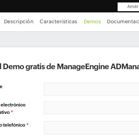
Améri
Descripción
Características
Demos
Documentac
ud Demo gratis de ManageEngine ADMana
e
 electrónico
ativo
*
 telefónico
*