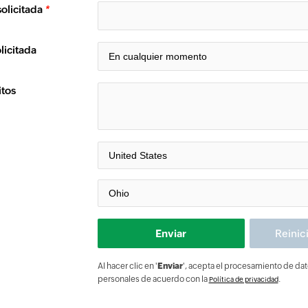
olicitada
*
licitada
itos
Al hacer clic en '
Enviar
', acepta el procesamiento de da
personales de acuerdo con la
.
Política de privacidad