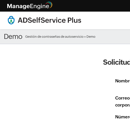
Demo
Gestión de contraseñas de autoservicio
» Demo
Solicit
Nombr
Correo
corpor
Número