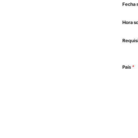
Fecha s
Hora so
Requis
País
*