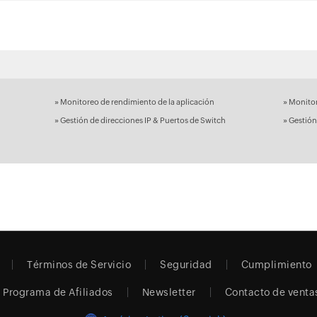
»
»
Monitoreo de rendimiento de la aplicación
Monitor
»
»
Gestión de direcciones IP & Puertos de Switch
Gestión
Términos de Servicio
Seguridad
Cumplimiento
Programa de Afiliados
Newsletter
Contacto de venta