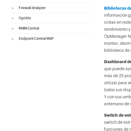
»
Firewall Analyzer
Bibliotecas d
información g
»
OpUtils
cintas en rede
»
RMM Central
rendimiento y 
OpManager Nex
»
Endpoint Central MSP
montar, desmo
biblioteca de 
Dashboard d
que puede ayu
más de 25 pro
utilizar para 
todos sus disp
Y con sus umb
antemano de c
Switch de est
switch de est
funciones de 