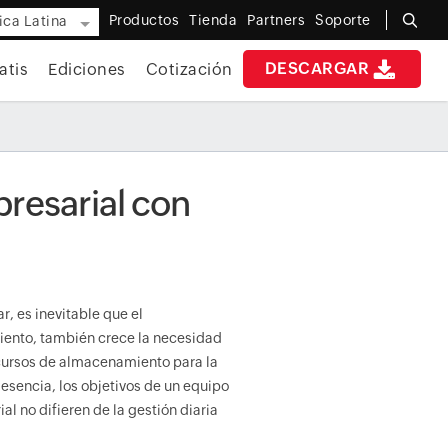
Productos
Tienda
Partners
Soporte
ca Latina
DESCARGAR
atis
Ediciones
Cotización
resarial con
r, es inevitable que el
ento, también crece la necesidad
cursos de almacenamiento para la
 esencia, los objetivos de un equipo
l no difieren de la gestión diaria