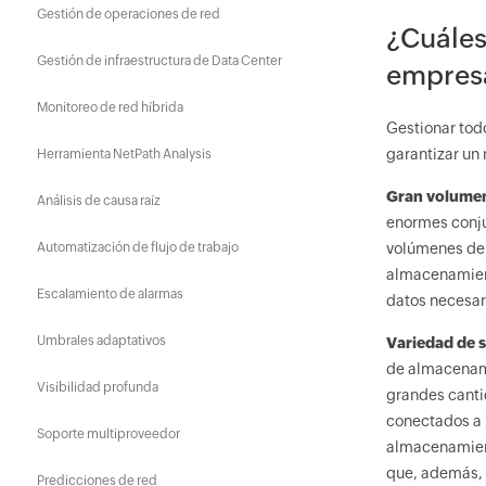
Gestión de operaciones de red
¿Cuáles
Gestión de infraestructura de Data Center
empresa
Monitoreo de red híbrida
Gestionar tod
garantizar un 
Herramienta NetPath Analysis
Gran volumen
Análisis de causa raíz
enormes conju
Automatización de flujo de trabajo
volúmenes de d
almacenamient
Escalamiento de alarmas
datos necesar
Umbrales adaptativos
Variedad de 
de almacenami
Visibilidad profunda
grandes canti
conectados a l
Soporte multiproveedor
almacenamient
que, además, 
Predicciones de red