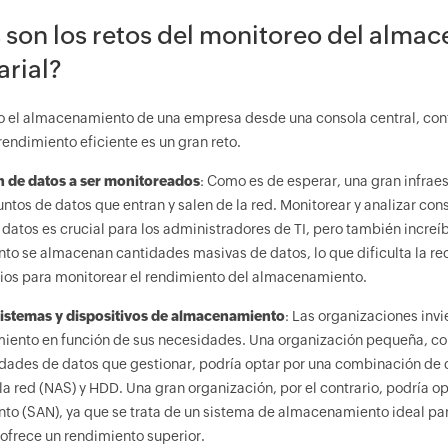
 son los retos del monitoreo del alma
rial?
o el almacenamiento de una empresa desde una consola central, cont
rendimiento eficiente es un gran reto.
 de datos a ser monitoreados
: Como es de esperar, una gran infrae
ntos de datos que entran y salen de la red. Monitorear y analizar co
atos es crucial para los administradores de TI, pero también increíb
o se almacenan cantidades masivas de datos, lo que dificulta la reco
ios para monitorear el rendimiento del almacenamiento.
sistemas y dispositivos de almacenamiento
: Las organizaciones invi
ento en función de sus necesidades. Una organización pequeña, co
dades de datos que gestionar, podría optar por una combinación de
a red (NAS) y HDD. Una gran organización, por el contrario, podría op
o (SAN), ya que se trata de un sistema de almacenamiento ideal pa
ofrece un rendimiento superior.