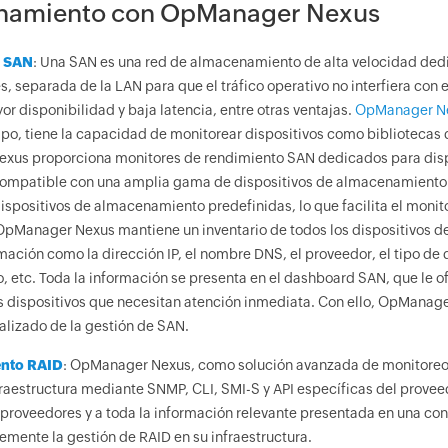
namiento con OpManager Nexus
e SAN
: Una SAN es una red de almacenamiento de alta velocidad de
s, separada de la LAN para que el tráfico operativo no interfiera co
r disponibilidad y baja latencia, entre otras ventajas.
OpManager N
po, tiene la capacidad de monitorear dispositivos como bibliotecas 
xus proporciona monitores de rendimiento SAN dedicados para dis
compatible con una amplia gama de dispositivos de almacenamiento
dispositivos de almacenamiento predefinidas, lo que facilita el moni
 OpManager Nexus mantiene un inventario de todos los dispositivos 
mación como la dirección IP, el nombre DNS, el proveedor, el tipo de d
vo, etc. Toda la información se presenta en el dashboard SAN, que le
los dispositivos que necesitan atención inmediata. Con ello, OpManag
alizado de la gestión de SAN.
nto RAID
: OpManager Nexus, como solución avanzada de monitoreo
fraestructura mediante SNMP, CLI, SMI-S y API específicas del provee
 proveedores y a toda la información relevante presentada en una c
emente la gestión de RAID en su infraestructura.