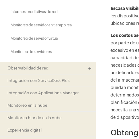
Escasa visibi
Informes predictivos de red
los dispositi
ubicaciones re
Monitoreo de servidor en tiempo real
Los costos a
Monitoreo de servidor virtual
por parte de 
excesivo en e
Monitoreo de servidores
capacidad de l
necesidades d
Observabilidad de red
un delicado eq
del almacenam
Integración con ServiceDesk Plus
puedan monito
Integración con Applications Manager
determinados 
planificación
Monitoreo en la nube
necesita una 
de dispositiv
Monitoreo híbrido en la nube
Experiencia digital
Obtenga