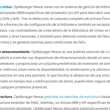
e cintas
: OpManager Nexus viene con un sistema de gestión de bibliot
estionada (MIB) específicas del proveedor y/o API para descubrir au
s SAN y NAS. Tras la detección, el conjunto completo de activos físico
la información de configuración de la biblioteca también se recopilan
us. Los controladores de cinta dentro de la biblioteca de cintas se 
ntar y otras funciones, y también para detectar condiciones de fallo
cintas y se generan alarmas para condiciones de fallo.
e almacenamiento
: OpManager Nexus es una potente solución de
mo
darle a controlar sus dispositivos de almacenamiento desde un úni
veedores y proporciona un conjunto predefinido de monitores de a
ver métricas clave como la disponibilidad, el rendimiento y la utili
ositivos en una sola pantalla, lo que facilita la obtención de una vist
rales en tiempo real y notificaciones de alerta, puede estar seguro 
ualquier problema potencial.
ructura
: OpManager Nexus
gestiona los switches de estructura
basán
ructura estándar de SNIA. Además, se utilizan MIB y API específicas 
monitoreo detallado. OpManager Nexus descubre automáticamente lo