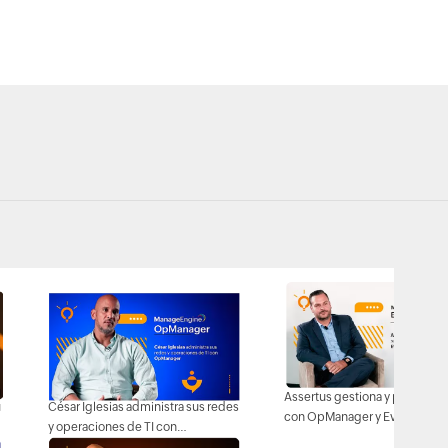
Assertus gestiona y protege s
u
César Iglesias administra sus redes
con OpManager y EventLog
y operaciones de TI con
Analyzer
OpManager