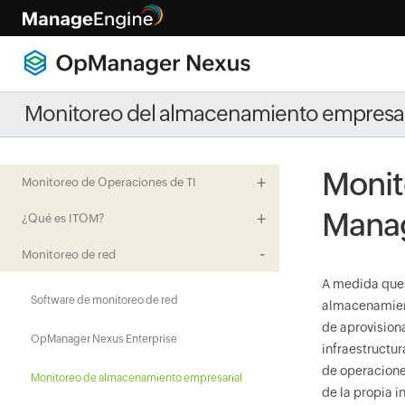
Monitoreo del almacenamiento empresar
Monit
Monitoreo de Operaciones de TI
Mana
¿Qué es ITOM?
Monitoreo de red
A medida que l
Software de monitoreo de red
almacenamient
de aprovision
OpManager Nexus Enterprise
infraestructur
de operaciones
Monitoreo de almacenamiento empresarial
de la propia i