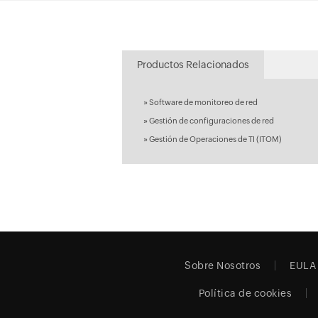
Productos Relacionados
»
Software de monitoreo de red
»
Gestión de configuraciones de red
»
Gestión de Operaciones de TI (ITOM)
Sobre Nosotros
EULA
Política de cookies