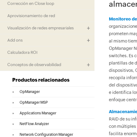
almace
Corrección en Close loop
Aprovisionamiento de red
Monitoreo d
organizacione
Visualización de redes empresariales
prometen mayo
Add ons
al mismo tiem
OpManager Ne
Calculadora ROI
switches. Es 
plantillas de 
Conceptos de observabilidad
dispositivos,
recopila infor
Productos relacionados
del dispositi
»
OpManager
e identifica 
enfoque centr
»
OpManager MSP
Almacenamie
»
Applications Manager
RAID de su in
»
NetFlow Analyzer
con múltiples
facilita enorm
»
Network Configuration Manager