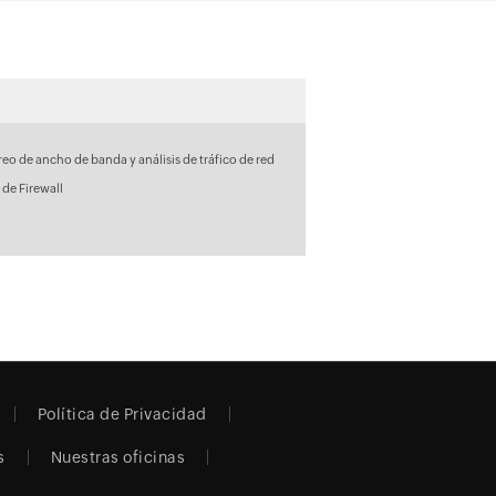
eo de ancho de banda y análisis de tráfico de red
 de Firewall
Política de Privacidad
s
Nuestras oficinas