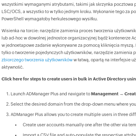
wszystkimi wymaganymi atrybutami, takimi jak skrzynka pocztowa 
LSC/OCS, a wszystko to w tylko jednym kroku. Wykonanie tego za 
PowerShell wymagałoby herkulesowego wysiłku.
Wisienka na torcie: narzędzie zamienia proces tworzenia użytkowni
lub ad-hoc w dowolnej jednostce organizacyjnej bądź kontenerze Ac
w jednoetapowe zadanie wykonywane za pomocą kliknięcia myszą. 
tylko o tworzenie pojedynczych użytkowników, narzędzie zamienia 
zbiorczego tworzenia użytkowników
w łatwą, opartą na interfejsie u
aktywność.
Click here for steps to create users in bulk in Active Directory u
Launch ADManager Plus and navigate to
Management → Create
Select the desired domain from the drop-down menu where you 
ADManager Plus allows you to create multiple users in three di
Create user accounts manually one after the other via te
Import a CSV file and auto-populate the respective attrib