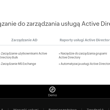
anie do zarządzania usługą Active Dire
Zarządzanie AD
Raporty usługi Active Directo
»
Zarządzanie użytkownikami Active
»
Narzędzie do zarządzania grupami
Directory Bulk
Active Directory
»
Zarządzanie MS Exchange
»
Automatyzacja usługi Active Directo
Demo