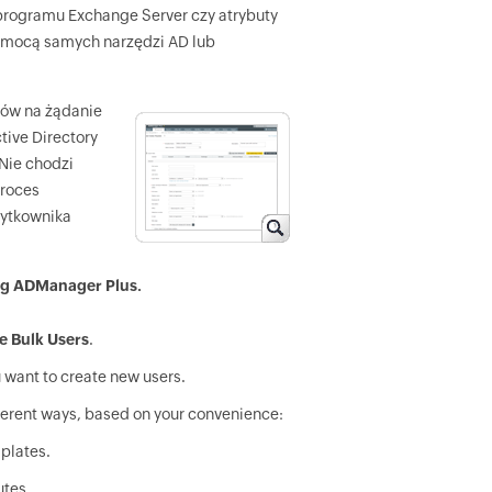
programu Exchange Server czy atrybuty
pomocą samych narzędzi AD lub
ków na żądanie
tive Directory
Nie chodzi
proces
żytkownika
sing ADManager Plus.
 Bulk Users
.
want to create new users.
fferent ways, based on your convenience:
mplates.
utes.