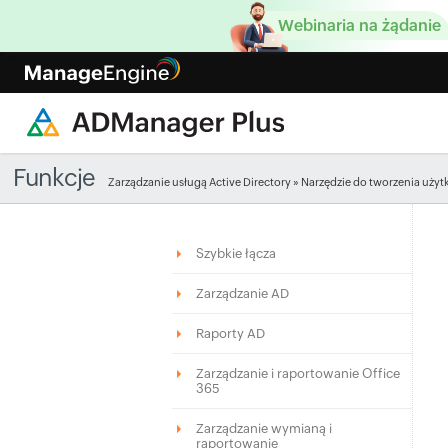
Webinaria na żądanie
Funkcje
Zarządzanie usługą Active Directory
» Narzędzie do tworzenia użyt
Szybkie łącza
Zarządzanie AD
Raporty AD
Zarządzanie i raportowanie Office
365
Zarządzanie wymianą i
raportowanie