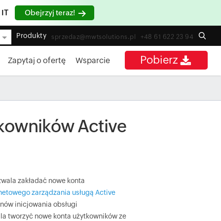
 IT
Obejrzyj teraz!
Produkty
sprzedaz@mwtsolutions.pl
+48 61 622 23 94
Pobierz
Zapytaj o ofertę
Wsparcie
tkowników Active
zwala zakładać nowe konta
rnetowego zarządzania usługą Active
nów inicjowania obsługi
ala tworzyć nowe konta użytkowników ze