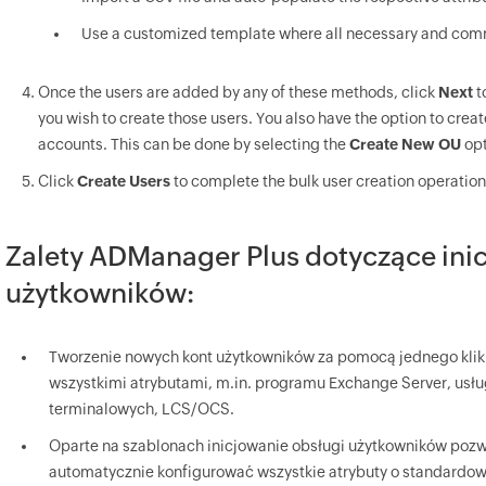
Use a customized template where all necessary and comm
Once the users are added by any of these methods, click
Next
t
you wish to create those users. You also have the option to crea
accounts. This can be done by selecting the
Create New OU
opt
Click
Create Users
to complete the bulk user creation operation
Zalety ADManager Plus dotyczące ini
użytkowników:
Tworzenie nowych kont użytkowników za pomocą jednego klikn
wszystkimi atrybutami, m.in. programu Exchange Server, usł
terminalowych, LCS/OCS.
Oparte na szablonach inicjowanie obsługi użytkowników poz
automatycznie konfigurować wszystkie atrybuty o standardo