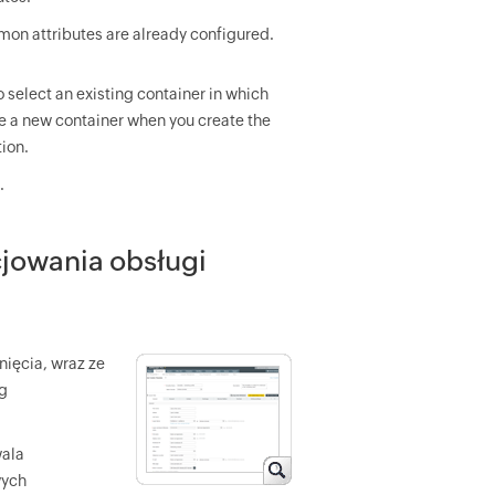
on attributes are already configured.
o select an existing container in which
te a new container when you create the
ion.
.
cjowania obsługi
ięcia, wraz ze
ug
wala
wych