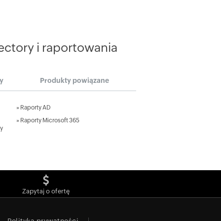
ctory i raportowania
ry
Produkty powiązane
»
Raporty AD
»
Raporty Microsoft 365
ry
Zapytaj o ofertę