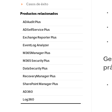
Casos de éxito
Productos relacionados
ADAudit Plus
Auditoría de Active Directory en tiempo real y
ADSelfService Plus
UBA
Administración de contraseñas mediante
Exchange Reporter Plus
autoservicio
Auditoría e informes de Exchange Server
EventLog Analyzer
Análisis e informes de logs en tiempo real
M365Manager Plus
Ge
M365 Security Plus
pr
DataSecurity Plus
Auditoría del servidor de archivos y
RecoveryManager Plus
descubrimiento de datos
Herramienta de respaldo y recuperación
SharePoint Manager Plus
empresarial
Gestión de SharePoint
AD360
Gestión integrada de identidad y acceso
Log360
SIEM integral y UEBA