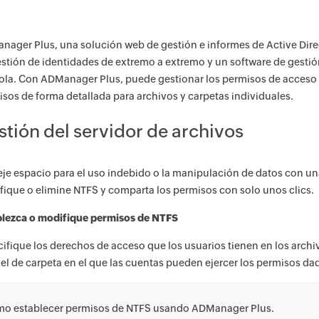
ager Plus, una solución web de gestión e informes de Active Dire
stión de identidades de extremo a extremo y un software de gestió
la. Con ADManager Plus, puede gestionar los permisos de acceso de
sos de forma detallada para archivos y carpetas individuales.
stión del servidor de archivos
je espacio para el uso indebido o la manipulación de datos con una
ique o elimine NTFS y comparta los permisos con solo unos clics.
blezca o modifique permisos de NTFS
ifique los derechos de acceso que los usuarios tienen en los archiv
vel de carpeta en el que las cuentas pueden ejercer los permisos da
o establecer permisos de NTFS usando ADManager Plus.