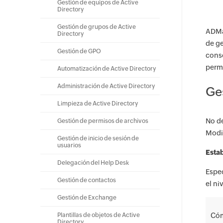
Gestión de equipos de Active
Directory
Gestión de grupos de Active
ADMan
Directory
de ge
Gestión de GPO
conso
permi
Automatización de Active Directory
Administración de Active Directory
Ge
Limpieza de Active Directory
No de
Gestión de permisos de archivos
Modif
Gestión de inicio de sesión de
usuarios
Esta
Delegación del Help Desk
Espec
Gestión de contactos
el ni
Gestión de Exchange
Plantillas de objetos de Active
Cóm
Directory