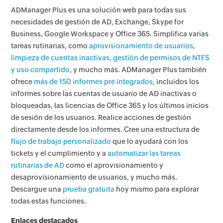
ADManager Plus es una solución web para todas sus
necesidades de gestión de AD, Exchange, Skype for
Business, Google Workspace y Office 365. Simplifica varias
tareas rutinarias, como
aprovisionamiento de usuarios
,
limpieza de cuentas inactivas
,
gestión de permisos de NTFS
y uso compartido
, y mucho más. ADManager Plus también
ofrece
más de 150 informes pre integrados
, incluidos los
informes sobre las cuentas de usuario de AD inactivas o
bloqueadas, las licencias de Office 365 y los últimos inicios
de sesión de los usuarios. Realice acciones de gestión
directamente desde los informes. Cree una estructura de
flujo de trabajo personalizado
que lo ayudará con los
tickets y el cumplimiento y a
automatizar las tareas
rutinarias de AD
como el aprovisionamiento y
desaprovisionamiento de usuarios, y mucho más.
Descargue una
prueba gratuita
hoy mismo para explorar
todas estas funciones.
Enlaces destacados